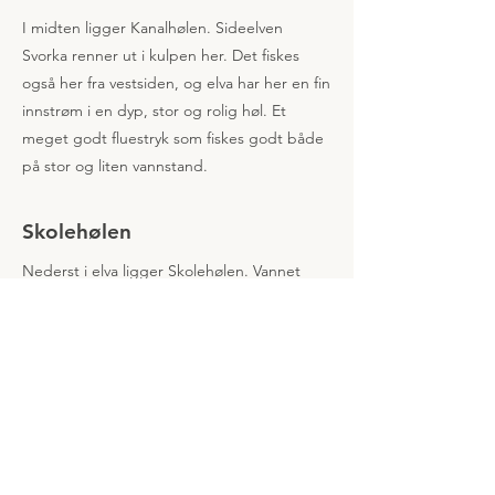
I midten ligger Kanalhølen. Sideelven
Svorka renner ut i kulpen her. Det fiskes
også her fra vestsiden, og elva har her en fin
innstrøm i en dyp, stor og rolig høl. Et
meget godt fluestryk som fiskes godt både
på stor og liten vannstand.
Skolehølen
Nederst i elva ligger Skolehølen. Vannet
renner her inn i en renne som fiskes best fra
østsiden. Hølen er lettfisket og er et typisk
stoppested for storlaks. For den mer
erfarne fiskeren er vestsiden av Skolehølen
et meget bra sted. Brekket i hølen er en
plass hvor laksen ofte stopper opp på vei
oppover i vassdraget. Skolehølen er også et
meget godt sted for fiske etter sjøørret.